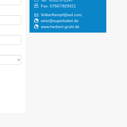
Tel: 0511-372247
Fax: 07667/929321
VolkerKempf@aol.com,
wirtz@superkabel.de
www.herbert-gruhl.de