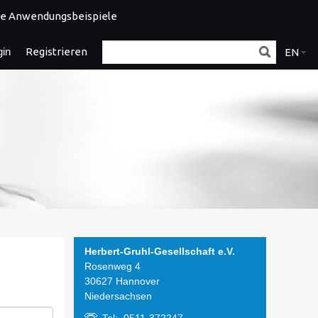
e Anwendungsbeispiele
gin
Registrieren
EN
Herbert-Gruhl-Gesellschaft e.V.
Rosenweg 4
30627 Hannover
Niedersachsen