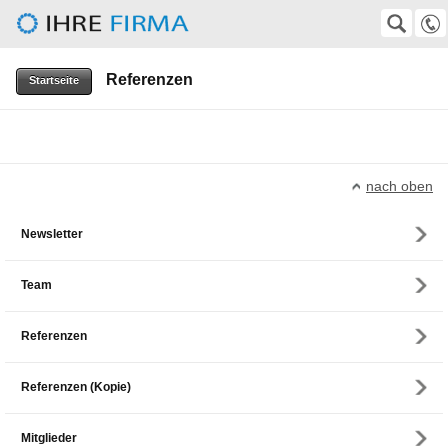
Herbert-Gruhl-Gesellschaft e.V.
SUCHE
Suche
Referenzen
0511-372247
Startseite
VolkerKempf@aol.com, wirtz@superkabel.de
nach oben
Newsletter
Team
Referenzen
Referenzen (Kopie)
Mitglieder