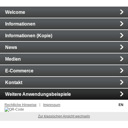
Main
Welcome
Navigation
Informationen
Informationen (Kopie)
News
Medien
E-Commerce
Kontakt
Weitere Anwendungsbeispiele
Rechtliche Hinweise
Impressum
EN
Zur klassischen Ansicht wechseln