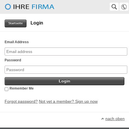
Herbert-Gruhl-Gesellschaft e.V.
SUCHE
Suche
Login
0511-372247
Startseite
VolkerKempf@aol.com, wirtz@superkabel.de
Email Address
Password
Remember Me
Forgot password?
Not yet a member? Sign up now
nach oben