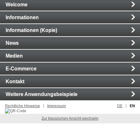
Main
Welcome
Navigation
Informationen
Informationen (Kopie)
News
Medien
E-Commerce
Kontakt
Weitere Anwendungsbeispiele
Rechtliche Hinweise
Impressum
DE
EN
Zur klassischen Ansicht wechseln