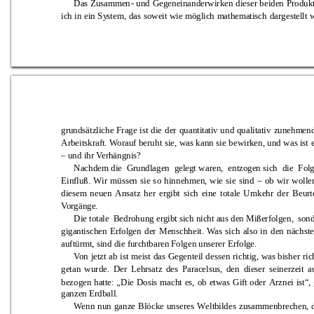
Das 
Zusa
mm
en
-
u
nd
Geg
en
einander
wirken 
d
ieser 
beiden 
Produk
ich 
in 
ein 
S
y
stem, 
das 
soweit wie 
mögl
ich 
m
athem
atisch 
dar
gestell
t 
w
grundsätzliche 
Frage 
ist 
die 
der 
quantitativ
un
d 
qualitativ 
zunehm
en
Arbeitskraf
t. 
Worauf 
beruh
t 
sie, 
was 
kan
n 
sie 
bewirken, und
was ist 
–
 und ihr Verhängnis? 
Nachdem die 
Grundlagen 
g
eleg
t wa
ren, 
entz
ogen sich 
die 
Fo
l
Ei
nfl
uß. 
W
ir 
müss
en 
sie 
s
o 
hinn
ehmen, 
wie 
sie 
sind 
–
ob 
wir 
wolle
di
esem
neuen
Ansat
z 
her 
ergibt 
sich 
eine 
total
e 
U
mkehr 
der 
Beurte
Vo
rgänge. 
Die totale 
Bedrohu
ng ergib
t sich nicht aus den Mißerfolgen, 
son
gigantischen 
Erfolg
en 
der 
Men
schheit. 
Was 
sich 
also 
in
d
en 
nächste
auftürmt,
 sind
 die furchtbaren F
olgen unserer
 Erfol
ge.
Von 
jetzt 
ab 
ist 
meist 
das 
Gegenteil 
de
ssen 
richtig, 
was 
bisher 
ric
getan 
wurde. 
De
r 
Lehrsatz 
d
es 
Paracelsus, 
den 
dieser 
sein
erzeit 
a
bezog
en 
h
atte: 
„Die 
Dosis 
macht 
es, 
ob 
etwas 
Gif
t 
oder 
Arznei 
ist“, 
ganzen Erdball.
Wenn 
nun 
ganze 
Blöcke 
un
seres 
W
eltb
ildes 
zusammenbrechen, 