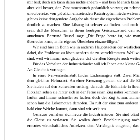
mir leid; doch 
ich 
kann 
daran nich
ts ändern 
–
und kein 
Mensch 
kann 
aber 
vie
l 
besser, 
d
en 
Zusammenbruch 
gedan
kl
ich 
v
orweg 
zu 
nehme
unvorbereitet 
von 
pl
ötzlich 
eintretenden 
Katastrophen 
niederwalzen 
gibt es keine d
ringendere 
Aufgabe als diese: die 
eigentlichen Pr
obl
e
m
deutlich 
zu 
machen. 
Ein
e 
L
ö
sung 
ist 
schwer
zu 
finden, 
und
noch 
sein, 
daß die 
Menschen 
i
n 
ihrem
heutigen 
Geistesz
u
stand 
den 
s
annehmen. 
Bertrund 
Russel
sagt: 
„Die 
Frage 
heute 
ist, 
wie 
man
überreden kann, in ihr eigenes Überleben ein
zuwillig
en
.“
Wir 
sind 
hier
i
n 
Bonn 
wie 
in 
anderen
Hauptstädten 
der 
we
stl
iche
dabei, 
die 
Probl
eme 
zu 
lösen 
sonder
n 
sie 
zu 
verschlimmern. 
Weil 
wi
sind, weil wir imm
er noch glauben, daß die alten Rezepte au
ch weiter
Für das Ve
rhalten der 
Industrieländer will
ich 
Ihnen 
eine 
kleine G
Art Gleichnis vo
r
tragen: 
I
n
einer 
Ner
venheilanstalt 
find
en 
Entlassungen 
statt. 
Zwei 
Mä
dem 
gleichen 
Heimato
rt. 
An 
einer
Kreuzung 
geraten 
sie 
auf 
die
Ei
Sie 
laufen 
au
f 
den
Sch
well
en
en
tlang, 
da 
auch 
die 
Bahnlinie 
in
ihren
Plötzlich sehen
 sie hinter sich in
 der Ferne einen Zug n
äher komm
en 
laufen 
und 
imm
er 
schneller 
zu 
laufen, 
doch 
d
er 
Zug 
komm
t
i
mmer
schon 
laut 
die 
Lokomotive 
d
ampfen. 
Da 
ru
ft 
der 
eine 
zum
and
eren
:
bal
d eine Weich
e kommt,
 dann sind
 wir v
er
loren.
Genauso 
verhalten 
sich 
h
eute 
d
ie 
I
n
dustrieländer
. 
Sie 
sind
blind 
die 
G
leise 
zu 
verlassen.
Sie 
woll
en
d
urch 
Beschleunigung 
nach
erneutes 
wirtschaftliches 
A
nheizen, 
dem
Ver
hängnis 
entgehen, 
das 