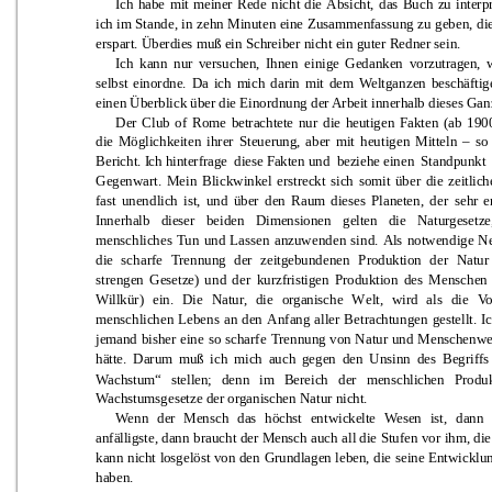
I
ch 
habe 
mit 
m
einer 
Rede 
n
icht 
d
ie 
Abs
icht, 
das 
Buch 
zu 
i
nterp
ich 
im Stan
de, 
in 
zehn 
Minu
ten 
eine 
Zusammenfassun
g 
zu 
geben, 
di
erspart. Überdies muß 
ein Schre
iber nicht ein guter
 Redner sein.
I
ch 
kann 
nur 
versuchen, 
Ihnen 
einige 
G
edanken 
vorz
utragen, 
selbst 
einordne. 
Da 
ich 
m
ich 
d
arin 
mit 
dem 
Weltgan
zen 
beschäftige
einen Überblick 
über die Einordnun
g der A
rbeit innerhalb dieses Gan
Der 
Club 
of 
Rome 
betrachtete 
nur
d
ie 
heutigen 
Fakten 
(ab 
1900
die 
Möglichkeiten 
ihrer 
Steuerung, 
aber 
mit 
heu
t
igen 
Mitteln 
–
so 
Bericht. I
ch hinterfrage 
diese F
akten und 
bez
iehe einen 
Standpunkt 
Geg
enwart. 
Mein
Blickwinkel 
er
streckt 
sich 
somit 
über 
die 
zeitlich
fast 
unen
dlich 
ist, 
und 
über 
den 
Raum
d
ieses 
P
laneten, 
d
er 
sehr 
e
I
n
ner
halb 
dieser 
beiden 
Dimensionen 
gel
ten 
die 
N
aturgesetze
m
ensch
liches 
Tu
n 
u
nd 
Lassen 
anzuwen
den 
sin
d. 
Al
s 
notwend
ige 
N
die 
sch
arfe 
Trennung 
der 
zeitg
ebunden
en 
Produktio
n 
d
er 
Natur
strengen 
Gesetz
e)
u
nd 
d
er 
kur
zf
ristigen 
Produktion 
d
es 
Men
schen 
Willkür) 
ein. 
Die 
Natur, 
die 
organische 
W
elt,
wird 
als 
die 
Vo
m
ensch
lichen 
L
ebens 
an 
den
Anfang 
aller 
B
etrachtu
ngen 
gestellt. 
Ic
jem
and 
bisher 
ein
e 
so 
scharfe 
Trennun
g 
von 
Natur 
und 
Menschenwe
hätte. 
Darum 
m
uß 
ich 
mich 
auch 
gegen 
den 
Unsinn 
des 
Begriffs 
Wachstum“ 
stellen; 
denn
im
Bereich
der 
menschlichen 
Produk
Wachstumsgesetze der org
an
ischen Natur nicht.
Wenn 
der 
Mensch 
das 
höchst 
en
twick
elte 
Wesen
ist, 
d
ann 
anfälligste, dan
n 
brau
cht 
der 
Mensch 
auch 
all
d
ie 
Stufen 
vor 
ih
m, die
kann 
n
icht 
lo
sgelöst 
von 
den 
Grundlagen 
leben, 
d
ie 
seine En
twicklu
haben.