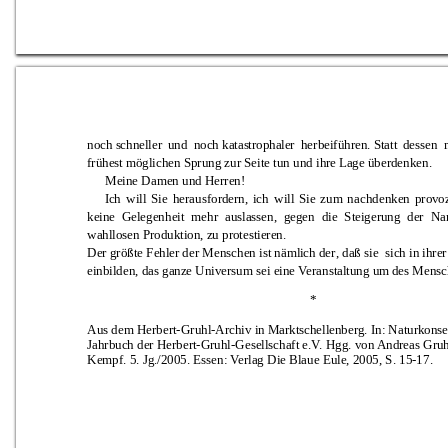
noch s
chneller 
und
noch katas
trophal
er 
her
beiführen. Statt 
dessen
frühest m
öglichen Sprung zur Seite tun u
nd
 ihre L
age überden
ken.
Meine Damen und Herren!
I
ch
will 
Sie 
herau
sfordern, 
ich
will
Sie 
zum 
n
achdenken 
prov
o
keine 
Gel
egenh
eit 
mehr 
auslassen, 
gegen 
die 
Steigerung 
der 
Nar
wahllosen Pro
duktion, zu protestieren.
Der grö
ßte Fehl
er der
 Men
schen ist näml
ich der
, daß sie 
sich in ihre
einbilden, das ganz
e Universu
m
 sei eine Veran
staltung um
 des Me
n
sc
*
Aus dem Herbert-
Gruhl-Archiv in Mar
ktschellenberg
. In: Naturkonse
Jahrbuch der Herbert-Gruhl-
Gesellschaft e.V. Hgg. von Andreas Gruh
Kempf. 5. Jg./2005. Essen: Verlag Die Blaue Eule, 2005, S. 
15
-
17.