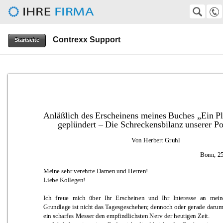
Herbert-Gruhl-Gesellschaft e.V.
SUCHE
Suche
Contrexx Support
0511-372247
Startseite
VolkerKempf@aol.com, wirtz@superkabel.de
Anläßlich des Erscheinens meines Buches „Ein Pl
geplündert 
–
 Die Schrec
kensbilanz unserer Po
Von Herbert Gruhl
Bonn, 2
Meine sehr verehrte Damen und Herren!
Liebe Kolleg
en
!
I
ch 
freue 
m
ich 
über 
I
hr 
E
rscheinen 
un
d 
Ihr 
Inte
resse 
an
mein
Grundlage 
ist 
n
icht 
d
as 
Tagesgeschehen; 
d
ennoch 
oder 
ger
ade 
daru
ein scharfes Messer den emp
findlich
sten Nerv der heutigen Zeit.