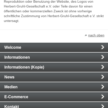
Reproduktion oder Benutzung der Website, des Logos von
Herbert-Gruhl-Gesellschaft e.V. oder Teile davon für einen
öffentlichen oder kommerziellen Zweck ist ohne vorherige
schriftliche Zustimmung von Herbert-Gruhl-Gesellschaft e.V. strikt
untersagt.
nach oben
Main
Welcome
Navigation
Informationen
Informationen (Kopie)
News
Medien
E-Commerce
Kontakt