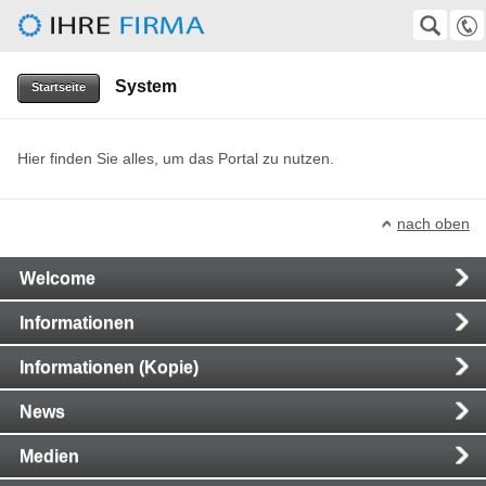
Herbert-Gruhl-Gesellschaft e.V.
SUCHE
Suche
System
0511-372247
Startseite
VolkerKempf@aol.com, wirtz@superkabel.de
Hier finden Sie alles, um das Portal zu nutzen.
nach oben
Main
Welcome
Navigation
Informationen
Informationen (Kopie)
News
Medien