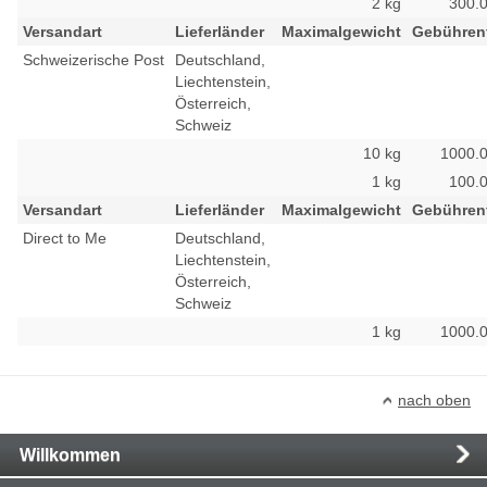
2 kg
300.
Versandart
Lieferländer
Maximalgewicht
Gebührenf
Schweizerische Post
Deutschland,
Liechtenstein,
Österreich,
Schweiz
10 kg
1000.
1 kg
100.
Versandart
Lieferländer
Maximalgewicht
Gebührenf
Direct to Me
Deutschland,
Liechtenstein,
Österreich,
Schweiz
1 kg
1000.
nach oben
Main
Willkommen
Navigation