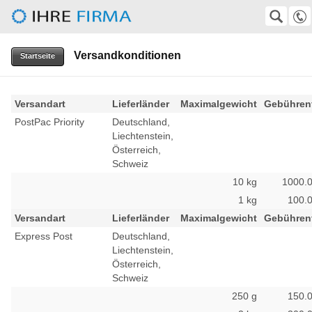
Herbert-Gruhl-Gesellschaft e.V.
SUCHE
Suche
Versandkonditionen
0511-372247
Startseite
VolkerKempf@aol.com, wirtz@superkabel.de
Versandart
Lieferländer
Maximalgewicht
Gebührenf
PostPac Priority
Deutschland,
Liechtenstein,
Österreich,
Schweiz
10 kg
1000.
1 kg
100.
Versandart
Lieferländer
Maximalgewicht
Gebührenf
Express Post
Deutschland,
Liechtenstein,
Österreich,
Schweiz
250 g
150.