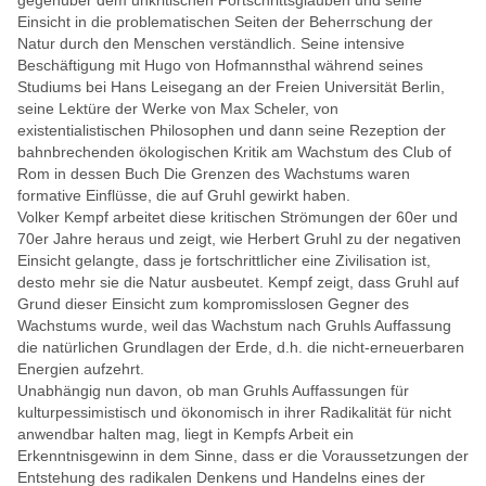
gegenüber dem unkritischen Fortschrittsglauben und seine
Einsicht in die problematischen Seiten der Beherrschung der
Natur durch den Menschen verständlich. Seine intensive
Beschäftigung mit Hugo von Hofmannsthal während seines
Studiums bei Hans Leisegang an der Freien Universität Berlin,
seine Lektüre der Werke von Max Scheler, von
existentialistischen Philosophen und dann seine Rezeption der
bahnbrechenden ökologischen Kritik am Wachstum des
Club of
Rom
in dessen Buch
Die Grenzen des Wachstums
waren
formative Einflüsse, die auf Gruhl gewirkt haben.
Volker Kempf arbeitet diese kritischen Strömungen der 60er und
70er Jahre heraus und zeigt, wie Herbert Gruhl zu der negativen
Einsicht gelangte, dass je fortschrittlicher eine Zivilisation ist,
desto mehr sie die Natur ausbeutet. Kempf zeigt, dass Gruhl auf
Grund dieser Einsicht zum kompromisslosen Gegner des
Wachstums wurde, weil das Wachstum nach Gruhls Auffassung
die natürlichen Grundlagen der Erde, d.h. die nicht-erneuerbaren
Energien aufzehrt.
Unabhängig nun davon, ob man Gruhls Auffassungen für
kulturpessimistisch und ökonomisch in ihrer Radikalität für nicht
anwendbar halten mag, liegt in Kempfs Arbeit ein
Erkenntnisgewinn in dem Sinne, dass er die Voraussetzungen der
Entstehung des radikalen Denkens und Handelns eines der