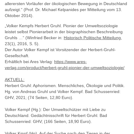
allerersten Vorläufer der ökologischen Bewegung in Deutschland
aufzeigt.“ (Prof. Dr. Michael Kelpanides per Mitteilung vom 13.
Oktober 2014).
„Volker Kempfs
Herbert Gruhl. Pionier der Umweltsoziologie
leistet selbst Pionierarbeit in der biographischen Beschreibung
Gruhls …“ (Winfried Becker in:
Historisch Politische Mitteilung
,
23(1), 2016, S. 5).
Der Autor Volker Kempf ist Vorsitzender der Herbert-Gruhl-
Gesellschaft.
Erhältlich bei Ares Verlag:
https://www.ares-
verlag.com/product/herbert-gruhl-pionier-der-umweltsoziologie/
AKTUELL:
Herbert Gruhl: Aphorismen. Menschliches, Ökologie und Politik.
Hg. von Andreas Gruhl und Volker Kempf. Bad Schussenried:
GHV, 2021; (74 Seiten, 12,80 Euro).
Volker Kempf (Hg.): Der Umweltschützer mit Liebe zu
Deutschland. Gedächtnisschrift für Herbert Gruhl. Bad
Schussenried: GHV; (166 Seiten, 18,90 Euro).
Volker Kmpf (Hg) Auf der Suche nach den Tieren in der