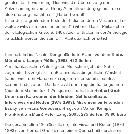
gefälschten Erweiterung. Hier wird die Übersetzung der
Aufzeichnungen von Dr. Henry A. Smith wiedergegeben, die er
als Zuhörer gemacht hat.“ (Herbert Gruhl)
Einer der „ergreifenden Texte der Indianer, deren Voraussicht die
weiße Zivilisation beschämen muß“ (Vittorio Hösle, Philosophie
der ökologischen Krise, S. 148).
Auch enthalten in der Anthologie
„Glücklich werden die sein …“ Aantiquarisch erhältlich.
Himmelfahrt ins Nichts. Der geplünderte Planet vor dem
Ende.
München: Langen Müller, 1992, 432 Seiten.
Am phantastischen Aufstieg des Menschen geht die Natur
zugrunde. Es zeigt sich, daß er niemals die göttliche Weisheit
haben wird, den Planeten zu regieren, der somit steuerlos
seinem Ende zurast. Der letzte Akt der Tragödie hat begonnen.
(Aus dem Klappentext.)
Antiquarisch erhältlich
Herbert Gruhl –
Unter den Karawanen der Blinden. Schlüsseltexte,
Interviews und Reden (1976-1993). Mit einem einleitenden
Essay von Franz Vonessen. Hrsg. von Volker Kempf,
Frankfurt am Main: Peter Lang, 2005, 275 Seiten, 39,80 Euro
Die gesammelten “Schlüsseltexte, Interviews und Reden (1976-
1993)” von Herbert Gruhl bieten einen Querschnitt durch sein