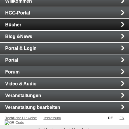
Willkommen
Navigation
HGG-Portal
Bücher
Blog &News
Portal & Login
Portal
Forum
Video & Audio
Veranstaltungen
Veranstaltung bearbeiten
Rechtliche Hinweise
Impressum
DE
EN