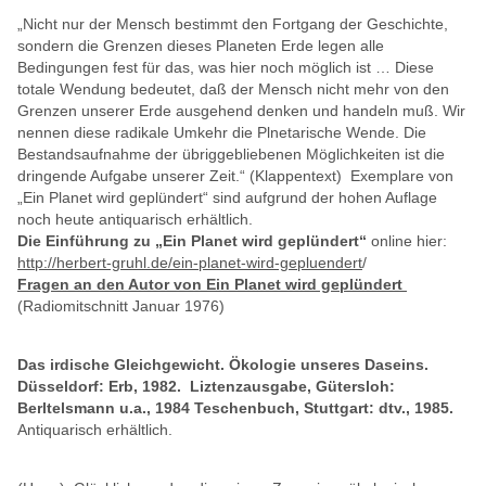
„Nicht nur der Mensch bestimmt den Fortgang der Geschichte,
sondern die Grenzen dieses Planeten Erde legen alle
Bedingungen fest für das, was hier noch möglich ist … Diese
totale Wendung bedeutet, daß der Mensch nicht mehr von den
Grenzen unserer Erde ausgehend denken und handeln muß. Wir
nennen diese radikale Umkehr die Plnetarische Wende. Die
Bestandsaufnahme der übriggebliebenen Möglichkeiten ist die
dringende Aufgabe unserer Zeit.“ (Klappentext)
Exemplare von
„Ein Planet wird geplündert“ sind aufgrund der hohen Auflage
noch heute antiquarisch erhältlich.
Die Einführung zu „Ein Planet wird geplündert“
online hier:
http://herbert-gruhl.de/ein-planet-wird-gepluendert
/
Fragen an den Autor von Ein Planet wird geplündert
(Radiomitschnitt Januar 1976)
Das irdische Gleichgewicht. Ökologie unseres Daseins.
Düsseldorf: Erb, 1982. Liztenzausgabe, Gütersloh:
Berltelsmann u.a., 1984 Teschenbuch, Stuttgart: dtv., 1985.
Antiquarisch erhältlich
.