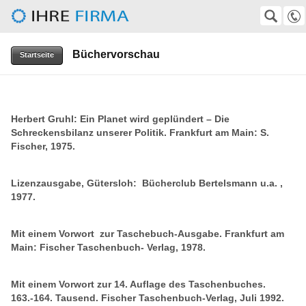
Herbert-Gruhl-Gesellschaft e.V.
SUCHE
Suche
Büchervorschau
0511-372247
Startseite
VolkerKempf@aol.com, wirtz@superkabel.de
Herbert Gruhl: Ein Planet wird geplündert – Die
Schreckensbilanz unserer Politik. Frankfurt am Main: S.
Fischer, 1975.
Lizenzausgabe, Gütersloh: Bücherclub Bertelsmann u.a. ,
1977.
Mit einem Vorwort zur Taschebuch-Ausgabe. Frankfurt am
Main: Fischer Taschenbuch- Verlag, 1978.
Mit einem Vorwort zur 14. Auflage des Taschenbuches.
163.-164. Tausend. Fischer Taschenbuch-Verlag, Juli 1992.