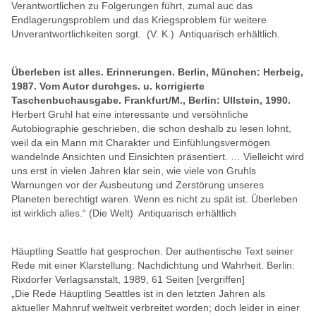
Verantwortlichen zu Folgerungen führt, zumal auc das
Endlagerungsproblem und das Kriegsproblem für weitere
Unverantwortlichkeiten sorgt. (V. K.)
Antiquarisch erhältlich.
Überleben ist alles. Erinnerungen. Berlin, München: Herbeig,
1987. Vom Autor durchges. u. korrigierte
Taschenbuchausgabe. Frankfurt/M., Berlin: Ullstein, 1990.
Herbert Gruhl hat eine interessante und versöhnliche
Autobiographie geschrieben, die schon deshalb zu lesen lohnt,
weil da ein Mann mit Charakter und Einfühlungsvermögen
wandelnde Ansichten und Einsichten präsentiert. … Vielleicht wird
uns erst in vielen Jahren klar sein, wie viele von Gruhls
Warnungen vor der Ausbeutung und Zerstörung unseres
Planeten berechtigt waren. Wenn es nicht zu spät ist. Überleben
ist wirklich alles.“ (Die Welt)
Antiquarisch erhältlich
Häuptling Seattle hat gesprochen. Der authentische Text seiner
Rede mit einer Klarstellung: Nachdichtung und Wahrheit.
Berlin:
Rixdorfer Verlagsanstalt, 1989, 61 Seiten [vergriffen]
„Die Rede Häuptling Seattles ist in den letzten Jahren als
aktueller Mahnruf weltweit verbreitet worden; doch leider in einer