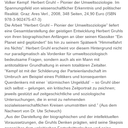
Volker Kempf: Herbert Gruhl – Pionier der Umweltsoziologie. Im
Spannungsfeld von wissenschaftlicher Erkenntnis und politischer
Realität. Graz: Ares Verl., 2008, 348 Seiten, 24,90 Euro (ISBN
978-3-902475-47-3)
Die Arbeit “Herbert Gruhl – Pionier der Umweltsoziologie” liefert
eine Gesamtdarstellung der geistigen Entwicklung Herbert Gruhls
von ihren biographischen Anfängen an über seinen Klassiker “Ein
Planet wird geplündert” bis hin zu seinem Spätwerk “Himmelfahrt
ins Nichts”. Herbert Gruhl erscheint vor diesem Hintergrund nicht
nur paradigmatisch als Vordenker für umweltsoziologisch
bedeutsame Fragen, sondern auch als ein Mann mit
antitotalitärer Grundhaltung in einem totalitären Zeitalter.
“Kempf ist mit der Schilderung der Parteienlandschaft im
Umbruch am Beispiel eines Politikers und konsequenten
Querdenkers mit einer `stürmischen Ungelduld` – so Gruhl über
sich selbst – gelungen, ein kritisches Zeitportrait zu zeichnen;
jeweils gestützt auf zeitgeschichtliche und soziologische
Untersuchungen, die in ernst zu nehmenden
sozialwissenschaftlichen Kreisen unumstritten sind.” (Aus dem
Nachwort von Dr. Ute Scheuch)
„Aus der Darstellung der biographischen und der intellektuellen
Voraussetzungen, die Gruhls Denken prägten, wird seine Skepsis