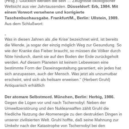
(Hrsg.):
Glücklich werden die sein … Zeugnisse ökologischer
Weltsicht aus vier Jahrtausenden.
Düsseldorf: Erb, 1984. Mit
einem Vorwort versehene und korrigierte
Taschenbuchausgabe. Frankfurt/M., Berlin: Ullstein, 1989.
Aus dem Schlußwort:
„
Was in diesen Jahren als ‚die Krise’ bezeichnet wird, ist bereits
die Wende, ja sogar der einzig möglich Weg zur Gesundung. So
wie der Kranke das Fieber braucht, so müssen die Völker durch
Nöte hindurch, damit sie auf den Boden der Erde zurückgeholt
werden. Auf diesem Planeten ist keinem Lebewesen eine
bestimmte Form der Daseinsgestaltung garantiert, ein jedes hat
sich anzupassen, auch der Mensch. Was jetzt als unzumutbar
erscheint, wird sich als heilsam erweisen.“ (Herbert Gruhl)
Antiquarisch erhältlich
Der atomare Selbstmord. München, Berlin: Herbig, 1986.
Gegen die Lügen vor und nach Tschernobyl: Neben der
Umweltzerstörung und den Nuklearwaffen zählt Gruhl die
friedliche Nutzung der Atomenergie zu den destruktien Dingen in
unserer zivilisierten Welt. Gruhl hoffte, daß seine Mahnung zur
Umkehr nach der Katastrophe von Tschernobyl bei den