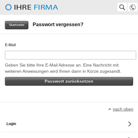
Herbert-Gruhl-Gesellschaft e.V.
SUCHE
Suche
Passwort vergessen?
0511-372247
Startseite
VolkerKempf@aol.com, wirtz@superkabel.de
E-Mail
Geben Sie bitte Ihre E-Mail Adresse an. Eine Nachricht mit
weiteren Anweisungen wird Ihnen dann in Kürze zugesandt.
nach oben
Login