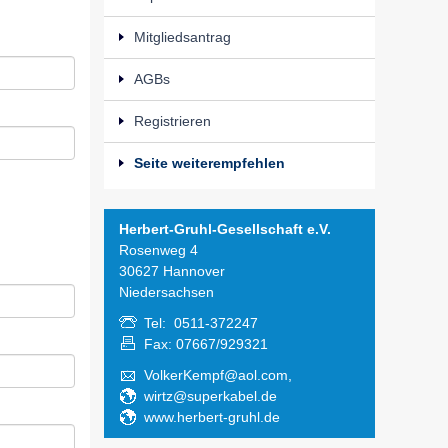
Mitgliedsantrag
AGBs
Registrieren
Seite weiterempfehlen
Herbert-Gruhl-Gesellschaft e.V.
Rosenweg 4
30627 Hannover
Niedersachsen
Tel: 0511-372247
Fax: 07667/929321
VolkerKempf@aol.com,
wirtz@superkabel.de
www.herbert-gruhl.de