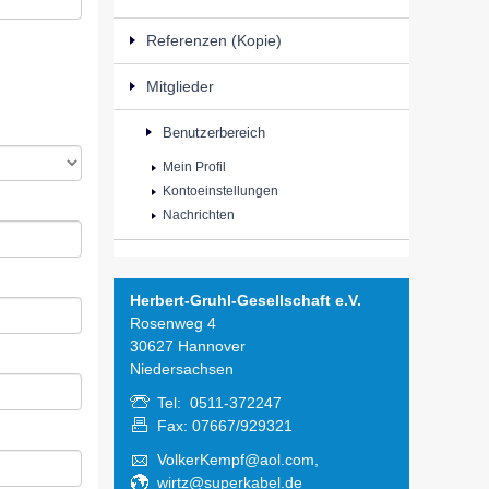
Referenzen (Kopie)
Mitglieder
Benutzerbereich
Mein Profil
Kontoeinstellungen
Nachrichten
Herbert-Gruhl-Gesellschaft e.V.
Rosenweg 4
30627 Hannover
Niedersachsen
Tel: 0511-372247
Fax: 07667/929321
VolkerKempf@aol.com,
wirtz@superkabel.de