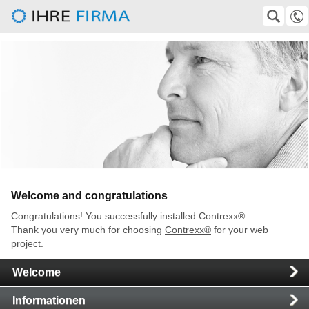
Teaser
Herbert-Gruhl-Gesellschaft e.V.
SUCHE
Suche
0511-372247
VolkerKempf@aol.com, wirtz@superkabel.de
Mobile
Welcome and congratulations
Congratulations! You successfully installed Contrexx®.
Thank you very much for choosing
Contrexx®
for your web
project.
Main
Welcome
Navigation
Informationen