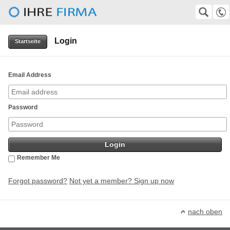
Herbert-Gruhl-Gesellschaft e.V.
SUCHE
Suche
Login
0511-372247
Startseite
VolkerKempf@aol.com, wirtz@superkabel.de
Email Address
Password
Remember Me
Forgot password?
Not yet a member? Sign up now
nach oben