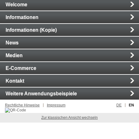
Main
Welcome
Navigation
Informationen
Informationen (Kopie)
News
Medien
E-Commerce
Kontakt
Weitere Anwendungsbeispiele
Rechtliche Hinweise
Impressum
DE
EN
Zur klassischen Ansicht wechseln